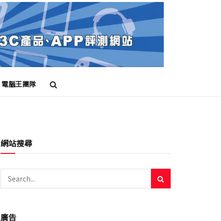
電腦王團隊
手機殼
蘋果
網站搜尋
廣告