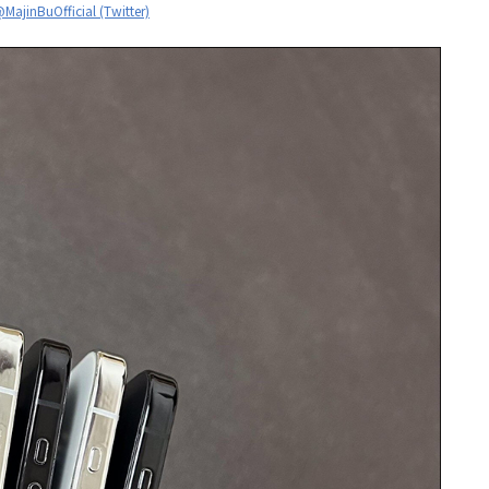
MajinBuOfficial (Twitter)