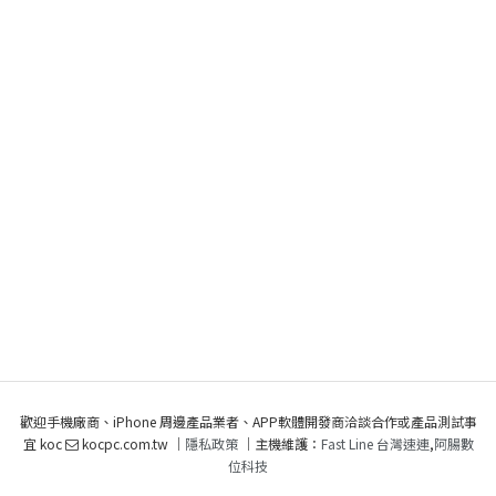
歡迎手機廠商、iPhone 周邊產品業者、APP軟體開發商洽談合作或產品測試事
宜 koc
kocpc.com.tw ｜
隱私政策
｜主機維護：
Fast Line 台灣速連
,
阿腸數
位科技