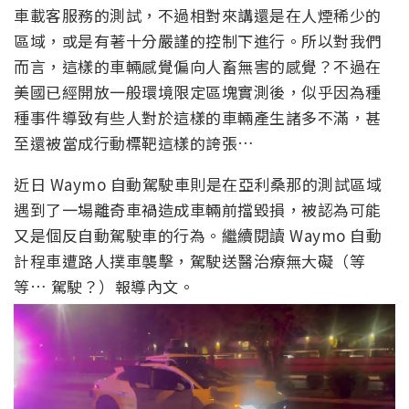
車載客服務的測試，不過相對來講還是在人煙稀少的
區域，或是有著十分嚴謹的控制下進行。所以對我們
而言，這樣的車輛感覺偏向人畜無害的感覺？不過在
美國已經開放一般環境限定區塊實測後，似乎因為種
種事件導致有些人對於這樣的車輛產生諸多不滿，甚
至還被當成行動標靶這樣的誇張…
近日 Waymo 自動駕駛車則是在亞利桑那的測試區域
遇到了一場離奇車禍造成車輛前擋毀損，被認為可能
又是個反自動駕駛車的行為。繼續閱讀 Waymo 自動
計程車遭路人撲車襲擊，駕駛送醫治療無大礙（等
等… 駕駛？）報導內文。