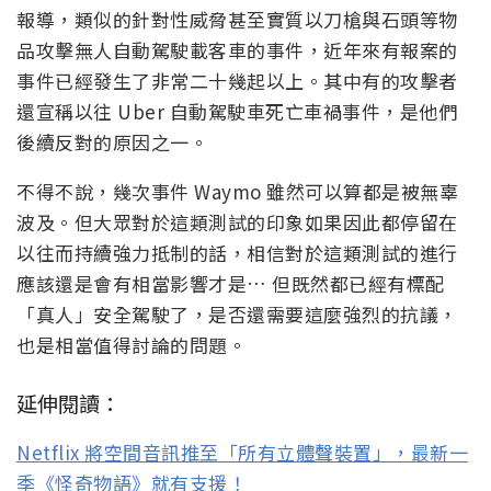
報導，類似的針對性威脅甚至實質以刀槍與石頭等物
品攻擊無人自動駕駛載客車的事件，近年來有報案的
事件已經發生了非常二十幾起以上。其中有的攻擊者
還宣稱以往 Uber 自動駕駛車死亡車禍事件，是他們
後續反對的原因之一。
不得不說，幾次事件 Waymo 雖然可以算都是被無辜
波及。但大眾對於這類測試的印象如果因此都停留在
以往而持續強力抵制的話，相信對於這類測試的進行
應該還是會有相當影響才是… 但既然都已經有標配
「真人」安全駕駛了，是否還需要這麼強烈的抗議，
也是相當值得討論的問題。
延伸閱讀：
Netflix 將空間音訊推至「所有立體聲裝置」，最新一
季《怪奇物語》就有支援！