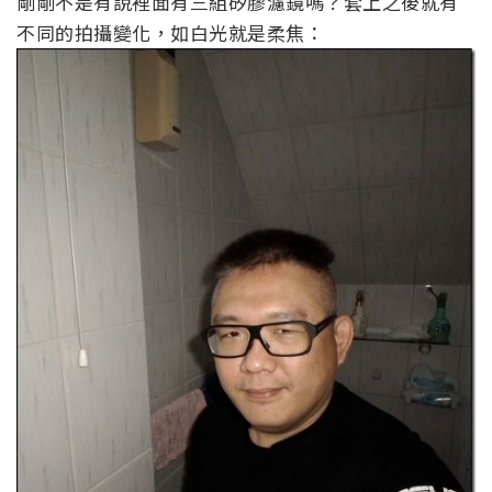
剛剛不是有說裡面有三組矽膠濾鏡嗎？套上之後就有
不同的拍攝變化，如白光就是柔焦：