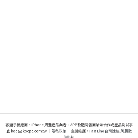
歡迎手機廠商、iPhone 周邊產品業者、APP軟體開發商洽談合作或產品測試事
宜 koc
kocpc.com.tw ｜
隱私政策
｜主機維護：
Fast Line 台灣速連
,
阿腸數
位科技