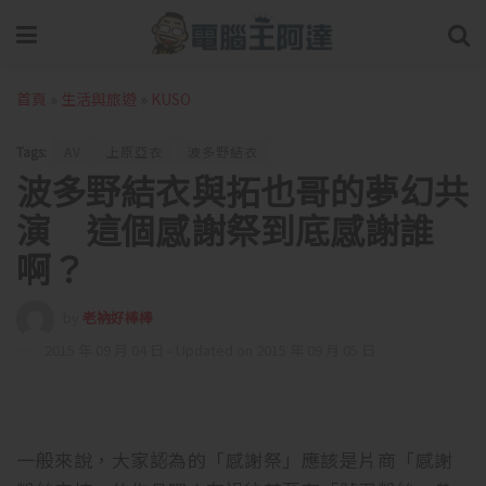
首頁
»
生活與旅遊
»
KUSO
Tags:
AV
上原亞衣
波多野結衣
波多野結衣與拓也哥的夢幻共
演 這個感謝祭到底感謝誰
啊？
by
老衲好棒棒
2015 年 09 月 04 日 - Updated on 2015 年 09 月 05 日
一般來說，大家認為的「感謝祭」應該是片商「感謝