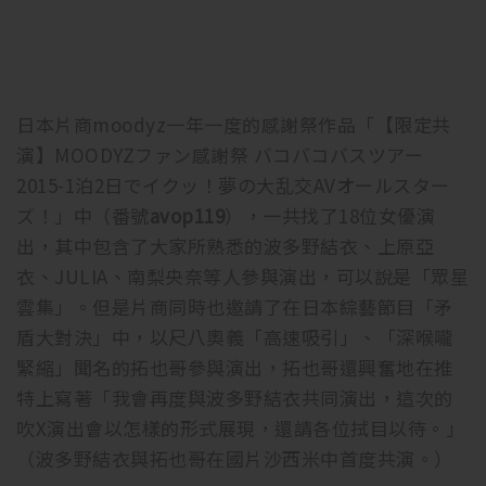
日本片商moodyz一年一度的感謝祭作品「【限定共
演】MOODYZファン感謝祭 バコバコバスツアー
2015-1泊2日でイクッ！夢の大乱交AVオールスター
ズ！」中（番號
avop119
），一共找了18位女優演
出，其中包含了大家所熟悉的波多野結衣、上原亞
衣、JULIA、南梨央奈等人參與演出，可以說是「眾星
雲集」。但是片商同時也邀請了在日本綜藝節目「矛
盾大對決」中，以尺八奧義「高速吸引」、「深喉嚨
緊縮」聞名的拓也哥參與演出，拓也哥還興奮地在推
特上寫著「我會再度與波多野結衣共同演出，這次的
吹X演出會以怎樣的形式展現，還請各位拭目以待。」
（波多野結衣與拓也哥在國片沙西米中首度共演。）