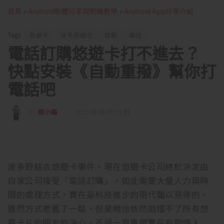
首頁
»
Android軟體分享與刷機教學
»
Android App分享介紹
Tags:
悠遊卡
波多野結衣
自動
電話
電話訂購悠遊卡打不進去？
快點安裝《自動重撥》幫你打
電話吧
by
達小編
2015 年 08 月 31 日
波多野結衣悠遊卡事件，現在悠遊卡公司終於決定由
自家公司接受「電話訂購」，如此需要大量人力與時
間的處理方式，實在是科技進步的現代難以見得的。
雖然方式老舊了一點，但是相信依然阻擋不了所有想
要卡片的朋友的決心。不過一直重撥實在有夠煩人