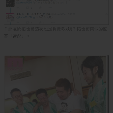
↑網友問拓也哥這次也是負責吹x嗎？拓也哥爽快的回
答「當然」。