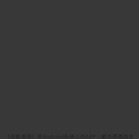
《自動重撥》是Android系統上的APP，顧名思義就是