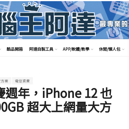
酷品開箱
阿達自製工具
APP/軟體/教學
休閒/懶人包
費方案
電信資費
週年，iPhone 12 也
100GB 超大上網量大方