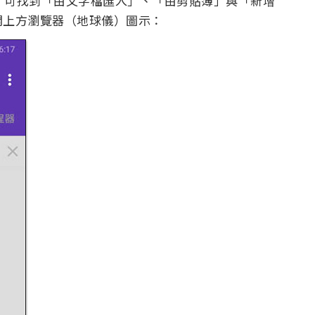
+ 可找到「由文字檔匯入」、「由剪貼簿」與「新增
開上方瀏覽器（地球儀）圖示：