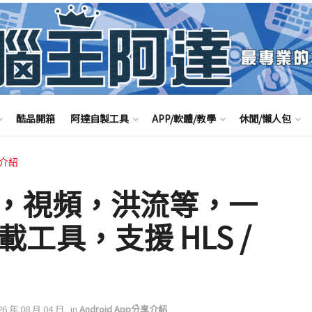
酷品開箱
阿達自製工具
APP/軟體/教學
休閒/懶人包
享介紹
，視頻，洪流等，一
下載工具，支援 HLS /
26 年 08 月 04 日
in
Android App分享介紹