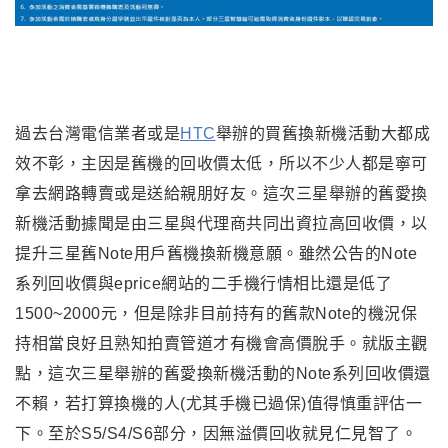
過去台灣電信業者或是
HTC
舉辦的買舊換新機活動大都成
效不彰
，
主因是舊機的回收價太低
，所以不少人都是寧可
拿去網路轉賣或是送給親朋好友。這次三星舉辦的舊愛換
新機活動據聞是由三星與代理商共同出資拉高回收價
，
以
提升三星舊Note用戶舊機換新機意願
。雖然公告的Note
系列回收價與eprice網站的二手機行情相比還是低了
1500~2000元
，
但是除非目前持有的舊款Note的機況保
持相當良好且熟知拍賣管道才有機會高價脫手
。就版主觀
點
，這次
三星舉辦的舊愛換新機活動的Note系列回收價還
不賴
，若打算換機的人(尤其手機已過保)值得慎重評估一
下
。至於S5/S4/S6部分
，因無溢價回收就見仁見智了
。