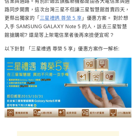
信業與通路。有別於過去旗艦新機都是由各大電信業與通
路同步開賣
，
這次台灣三星不但讓三星智慧館首賣四天
，
更祭出
獨家的「
三星禮遇 尊榮 5 享
」優惠方案
。 對於想
入手
SAMSUNG GALAXY Note 5 的人
，
該去三星智慧
館搶購呢? 還是等上架電信業者後再來撿便宜呢 ?
以下針對
「三星禮遇 尊榮 5 享」優惠方案作一解析: