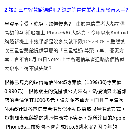
2.該到三星智慧館選購呢? 還是等電信業者上架後再入手?
早買早享受
，晚買享跌價優惠?
由於電信業者大都提供
高額的4G補貼加上iPhone6/6+大熱賣，今年以來Android
旗艦新機上市幾乎都是沒多久就下跌10%~30%。雖然這
次三星智慧館提供專屬的「三星禮遇 尊榮 5 享」優惠方
案，會不會8月19日
Note5
上架各電信業者通路後價格就
大跳水，得不償失呢?
根據已曝光的遠傳電信Note5專案價（1399(30)專案價
8,990元)
，根據版主的洗機價公式來看
，洗機價只比通訊
店的進價便宜1000多元
，價差並不算大
。而且三星這次
Note5
針對各電信業者
供貨
似乎初期採取限量供應方式
，
短期間出現離譜的跳水價應該不容易
。
眾所注目的Apple
iPhone6s上市後會不會造成Note5跳水呢? 因今年的