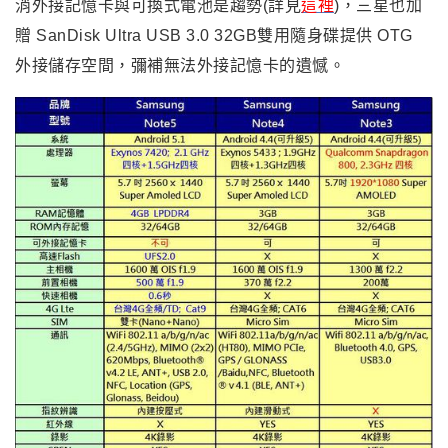
消外接記憶卡與可換式電池是趨勢(詳見
這裡
)
，三星也
加
贈 SanDisk Ultra USB 3.0 32GB雙用隨身碟
提供 OTG
外接儲存空間
，彌補無法外接記憶卡的遺憾
。