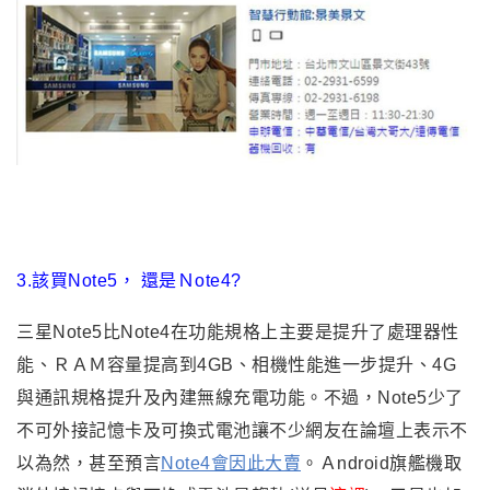
3.該買Note5
，
還是Ｎote4?
三星Note5比Note4在功能規格上主要是提升了處理器性
能
、ＲＡＭ容量提高到4GB、相機性能進一步提升、4G
與通訊規格提升及內建無線充電功能
。不過
，
Note5
少了
不可外接記憶卡及可換式電池讓不少網友在論壇上表示不
以為然
，甚至預言
Note4會因此大賣
。Ａndroid旗艦機取