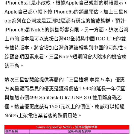
iPhone6s只是小改款
，
根據Apple自己規劃的財報顯示，
Apple自己都小幅下修iPhone6s的銷量預估
，加上三星Ｎ
ote系列在台灣或是亞洲地區都有穩定的擁戴族群
，預計
iPhone6s對Note5的銷售影響有限
。
另一方面
，
這次台灣
上市的版本是可以支援台灣4G全頻與中國TDD LTE的雙
卡雙待版本
，將會增加台灣貨源被轉進到中國的可能性
。
綜觀各項因素來看
，三星Note5
短期間
會大跳水的機會應
該不高
。
這次三星智慧館提供專屬的
「三星禮遇 尊榮 5 享」優惠
方案最顯而易見的優惠是獲得價值1,990的延長一年保固
與加贈市價499 SanDisk Ultra USB 3.0 雙用隨身碟乙
個。這些優惠應該有1500元以上的價值，應該可以抵過
Note5
上架電信業者後的跌價風險。