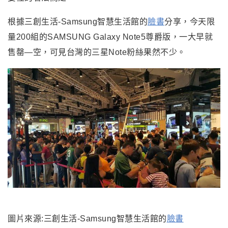
根據三創生活-Samsung智慧生活館的
臉書
分享，今天限
量200組的SAMSUNG Galaxy Note5尊爵版
，
一大早就
售罄—空
，
可見台灣的三星Note粉絲果然不少
。
圖片來源:三創生活-Samsung智慧生活館的
臉書