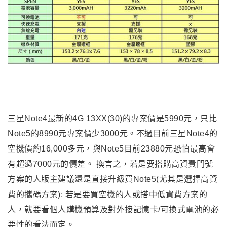
三星Note4
最新的4G 13XX(30)的專案價是5990元
，只比
Note5的8990元專案價少3000元
。不過目前
三星Note4的
空機價約16,000多元
，與Note5目前23880元恐怕最高會
有超過7000元的價差
。 換言之
，若是要搭購高資費門號
方案的人版主建議還是直接升級買Note5(尤其是選擇高資
費的攜碼方案); 若是要買空機的人或搭中低資費方案的
人
，就要看個人購機預算及對
外接記憶卡/可換式電池的必
要性的看法而定
。