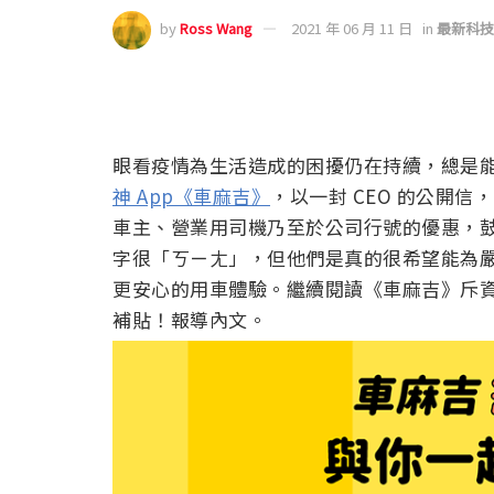
by
Ross Wang
2021 年 06 月 11 日
in
最新科技
眼看疫情為生活造成的困擾仍在持續，總是
神 App《車麻吉》
，以一封 CEO 的公開
車主、營業用司機乃至於公司行號的優惠，鼓
字很「ㄎㄧㄤ」，但他們是真的很希望能為
更安心的用車體驗。繼續閱讀《車麻吉》斥資
補貼！報導內文。