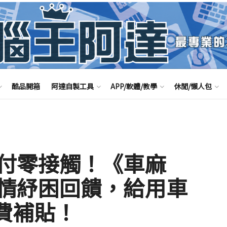
酷品開箱
阿達自製工具
APP/軟體/教學
休閒/懶人包
付零接觸！《車麻
情紓困回饋，給用車
車費補貼！