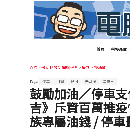
首頁
科技新聞
首頁
»
最新科技新聞與報導
»
最新科技新聞
Tags:
停車
回饋
紓困
老司機
車麻吉
鼓勵加油／停車支
吉》斥資百萬推疫
族專屬油錢 / 停