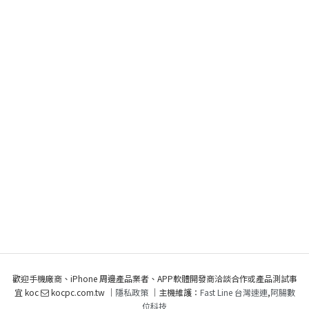
歡迎手機廠商、iPhone 周邊產品業者、APP軟體開發商洽談合作或產品測試事
宜 koc
kocpc.com.tw ｜
隱私政策
｜主機維護：
Fast Line 台灣速連
,
阿腸數
位科技