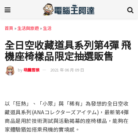
首頁
»
生活與旅遊
»
生活
全日空收藏道具系列第4彈 飛
機座椅樣品限定抽選販售
by
萌朧雪猴
2021 年 06 月 09 日
以「狂熱」、「小眾」與「稀有」為發想的全日空收
藏道具系列(ANAコレクターズアイテム)，最新第4彈
商品是用於技術測試與活動揭幕的座椅樣品，能夠在
家體驗猶如搭乘飛機的實境感。