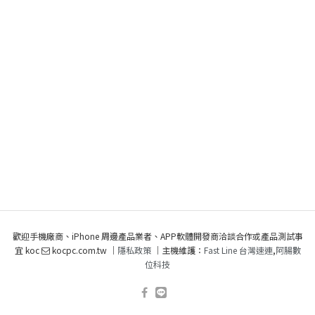
歡迎手機廠商、iPhone 周邊產品業者、APP軟體開發商洽談合作或產品測試事
宜 koc
kocpc.com.tw ｜
隱私政策
｜主機維護：
Fast Line 台灣速連
,
阿腸數
位科技