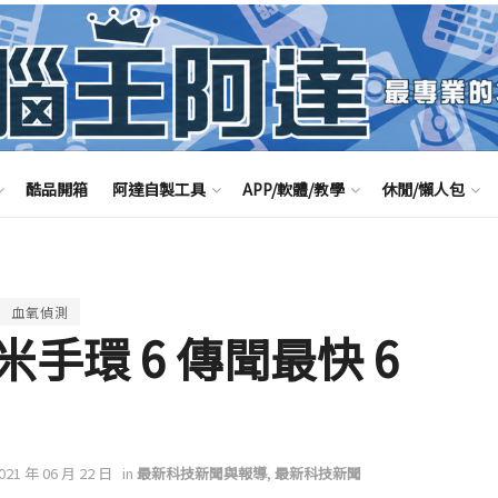
酷品開箱
阿達自製工具
APP/軟體/教學
休閒/懶人包
血氧偵測
手環 6 傳聞最快 6
2021 年 06 月 22 日
in
最新科技新聞與報導
,
最新科技新聞