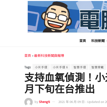
首頁
科技新聞
首頁
»
最新科技新聞與報導
Tags:
小米手環
小米手環 6
智慧手環
智慧穿戴
支持血氧偵測！小米
月下旬在台推出
by
Shengti
2021 年 06 月 09 日 - Updated on 