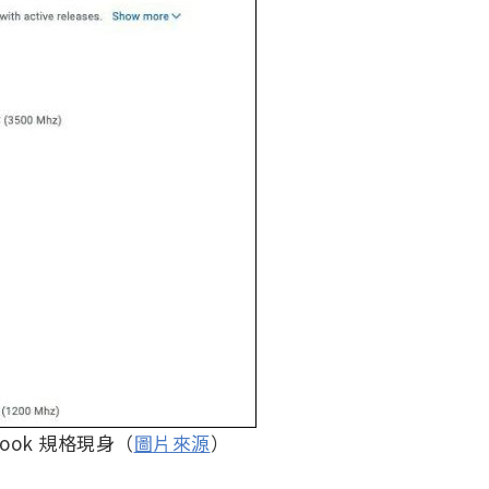
book 規格現身（
圖片來源
）