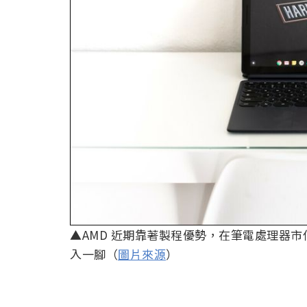
▲AMD 近期靠著製程優勢，在筆電處理器市佔
入一腳（
圖片來源
）