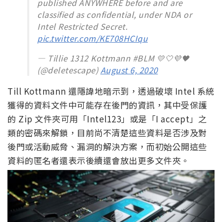
published ANYWHERE before and are
classified as confidential, under NDA or
Intel Restricted Secret.
pic.twitter.com/KE708HCIqu
— Tillie 1312 Kottmann #BLM 💛🤍💜🖤
(@deletescape)
August 6, 2020
Till Kottmann 還隱諱地暗示到，透過破壞 Intel 系統
獲得的資料文件中可能存在後門的資訊，其中受保護
的 Zip 文件夾可用「Intel123」或是「I accept」之
類的密碼來解鎖，目前尚不清楚這些資料是否涉及對
後門或活動威脅、漏洞的解決方案，而初始公開這些
資料的匿名者還表示後續還會放出更多文件夾。