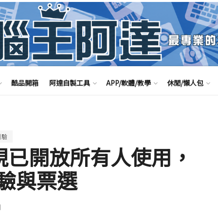
酷品開箱
阿達自製工具
APP/軟體/教學
休閒/懶人包
測驗
rms 現已開放所有人使用，
驗與票選
聞