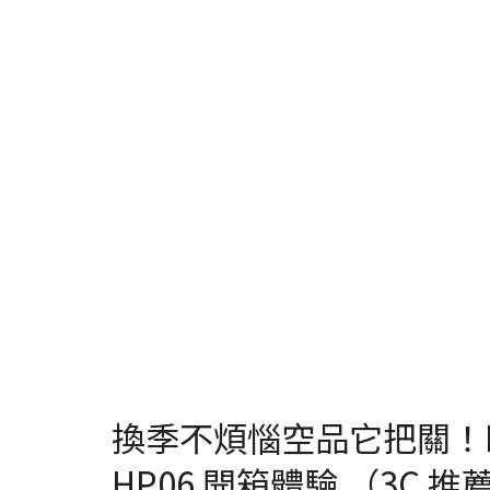
換季不煩惱空品它把關！D
HP06 開箱體驗 （3C 推薦