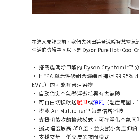
在進入開箱之前，我們先列出這台涼暖智慧空氣清淨
生活的防護罩。以下是 Dyson Pure Hot+Cool C
· 搭載能消除甲醛的 Dyson Cryptomic
· HEPA 與活性碳組合濾網可捕捉 99.95% 小
EV71）的可能有害污染物
· 自動偵測空氣懸浮微粒與有害氣體
· 可自由切換吹送
暖風
或
涼風
（溫度範圍：1 
· 搭載 Air Multiplier™ 氣流倍增科技
· 支援朝後吹的擴散模式，可在淨化空氣同
· 擺動幅度最高 350 度，並支援小角度仰俯
· 支援安靜＋低亮度的夜間模式