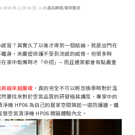
on 2020 年 12 月 03 日
in
3C產品開箱/廠商邀測
小感冒？其實久了以後才得到一個結論，就是出門在
不離身，來嚴密保護不受到流感的威脅。但很多時
在家中鬆懈時才「中招」– 而且通常都會有點嚴重
也將越來越嚴峻
，真的完全不可以輕忽換季時對於溫
當然要找來對於空氣品質的研發極其講究、專家中的
清淨機 HP06 為自己的居家空間築起一道防護牆。繼
智慧空氣清淨機 HP06 開箱體驗內文。