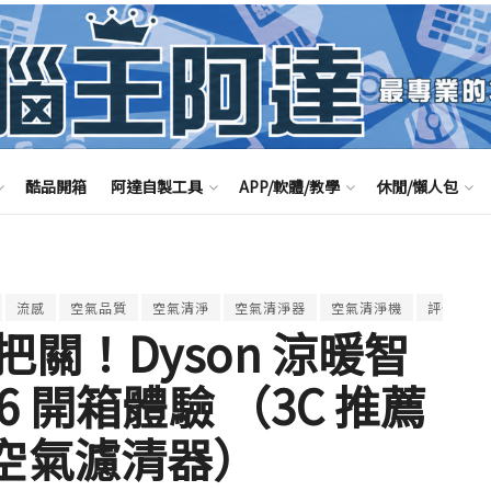
酷品開箱
阿達自製工具
APP/軟體/教學
休閒/懶人包
流感
空氣品質
空氣清淨
空氣清淨器
空氣清淨機
評價
關！Dyson 涼暖智
6 開箱體驗 （3C 推薦
 最新空氣濾清器）