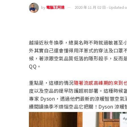
by
電腦王阿達
2020 年 11 月 02 日 - Updated 
越接近秋冬換季，總莫名時不時就過敏甚至
外其實自己還會懂得用洋蔥式的穿法及口罩
候，著涼跟空氣品質低落的隱形殺手，反而是
QQ。
重點是，這樣的情況
隨著流感高峰期的來到
度以及空品的提早防護超前部署。這種時候
專家 Dyson，透過他們最新的涼暖智慧空氣
續閱讀換季不煩惱空品它把關！Dyson 涼暖