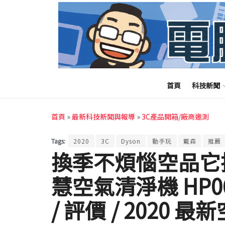
首頁
科技新聞
首頁
»
最新科技新聞與報導
»
3C產品開箱/廠商邀測
Tags:
2020
3C
Dyson
動手玩
戴森
推薦
換季不煩惱空品它把
慧空氣清淨機 HP0
/ 評價 / 2020