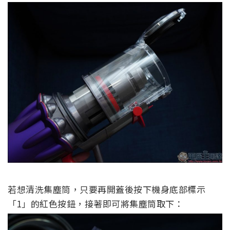
若想清洗集塵筒，只要再開蓋後按下機身底部標示
「1」的紅色按鈕，接著即可將集塵筒取下：