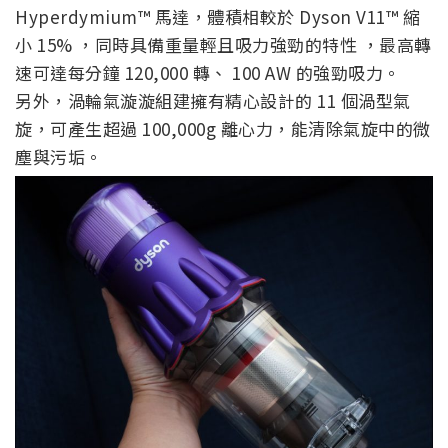
Hyperdymium™ 馬達，體積相較於 Dyson V11™ 縮
小 15% ，同時具備重量輕且吸力強勁的特性 ，最高轉
速可達每分鐘 120,000 轉、 100 AW 的強勁吸力。
另外，渦輪氣漩漩組建擁有精心設計的 11 個渦型氣
旋，可產生超過 100,000g 離心力，能清除氣旋中的微
塵與污垢。