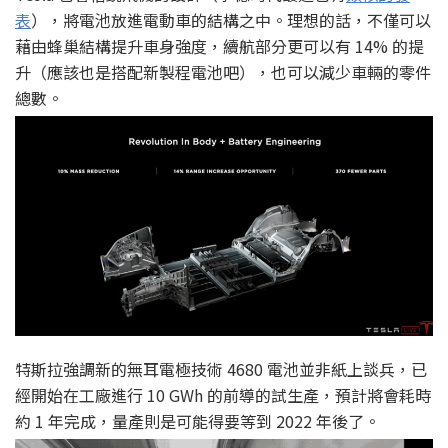
表
），將電池放進電動車的結構之中。理想的話，不僅可以
藉由蜂巢結構提升車身強度，續航部分更可以有 14% 的提
升（應該也是搭配新製程電池吧），也可以減少車輛的零件
總數。
特斯拉強調新的無耳電極技術 4680 電池並非紙上談兵，已
經開始在工廠進行 10 GWh 的前導的試生產，預計將會耗時
約 1 年完成，量產則是可能得要等到 2022 年後了。