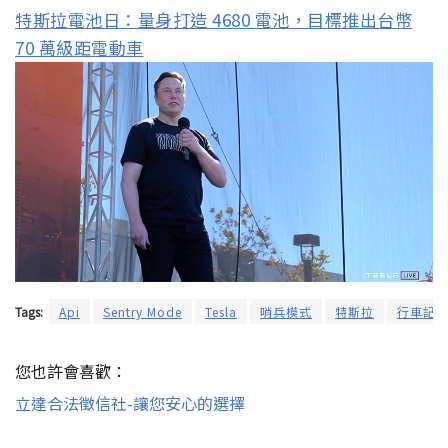
特斯拉電池日：量身打造 4680 電池，目標推出台幣
70 萬級距電動車
Tags:
Api
Sentry Mode
Tesla
哨兵模式
特斯拉
行車記
您也許會喜歡：
立達合法徵信社-讓您安心的選擇