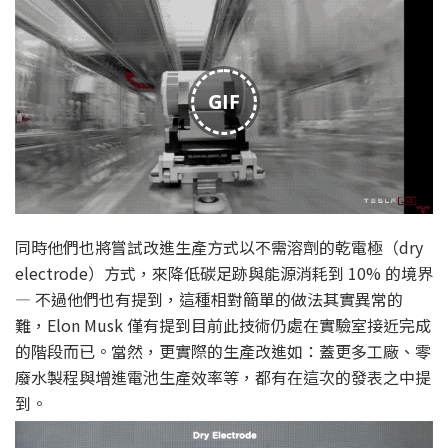
GIF
同時他們也將嘗試改進生產方式以不需溶劑的乾電極（dry
electrode）方式，來降低碳足跡與能源消耗到 10% 的境界
— 不過他們也有提到，這種相對簡單的做法其實異常的
難，Elon Musk 僅有提到目前此技術仍處在實驗室接近完成
的階段而已。當然，更實際的生產改進如：蓋更多工廠、零
廢水製程與增進電池生產效率等，都有在這次的發表之中提
到。