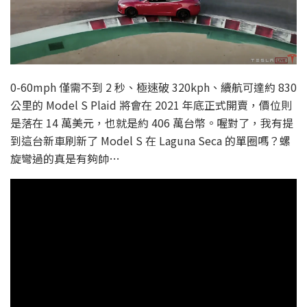
0-60mph 僅需不到 2 秒、極速破 320kph、續航可達約 830
公里的 Model S Plaid 將會在 2021 年底正式開賣，價位則
是落在 14 萬美元，也就是約 406 萬台幣。喔對了，我有提
到這台新車刷新了 Model S 在 Laguna Seca 的單圈嗎？螺
旋彎過的真是有夠帥…