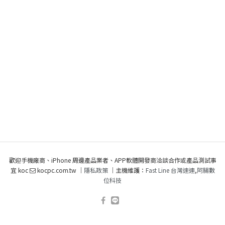
歡迎手機廠商、iPhone 周邊產品業者、APP軟體開發商洽談合作或產品測試事
宜 koc
kocpc.com.tw ｜
隱私政策
｜主機維護：
Fast Line 台灣速連
,
阿腸數
位科技