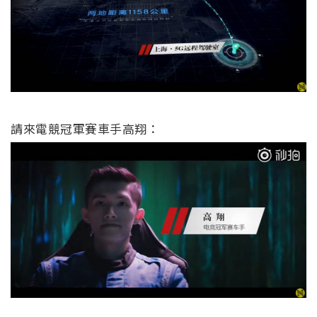
請來電競冠軍賽車手高翔：