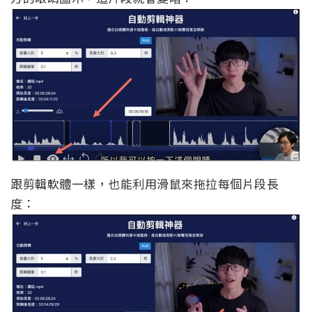
跟剪輯軟體一樣，也能利用滑鼠來拖拉每個片段長
度：