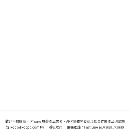
歡迎手機廠商、iPhone 周邊產品業者、APP軟體開發商洽談合作或產品測試事
宜 koc
kocpc.com.tw ｜
隱私政策
｜主機維護：
Fast Line 台灣速連
,
阿腸數