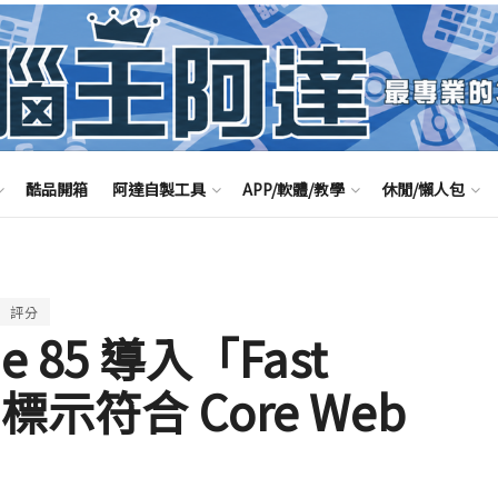
酷品開箱
阿達自製工具
APP/軟體/教學
休閒/懶人包
評分
me 85 導入「Fast
示符合 Core Web