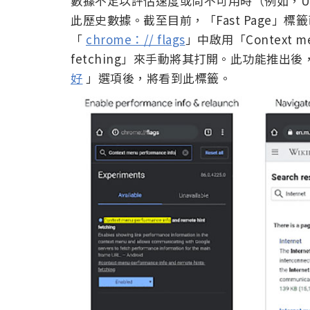
數據不足以評估速度或尚不可用時（例如，UR
此歷史數據。截至目前，「Fast Page」標籤已
「
chrome：// flags
」中啟用「Context menu
fetching」來手動將其打開。此功能推出
好
」選項後，將看到此標籤。