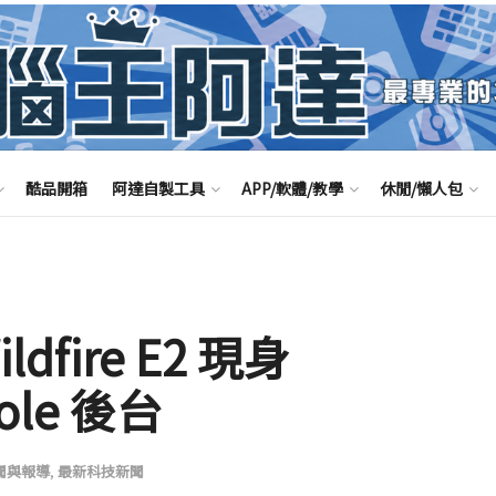
酷品開箱
阿達自製工具
APP/軟體/教學
休閒/懶人包
dfire E2 現身
sole 後台
聞與報導
,
最新科技新聞