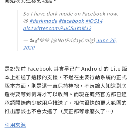
開始收到這樣的功能。
So I have dark mode on Facebook now.
😍
#darkmode
#facebook
#iOS14
pic.twitter.com/AuC5uYoMJ2
— 🐍🏀💜💛 (@NotFridayCraig)
June 26,
2020
是說先前 Facebook 其實早已在 Android 的 Lite 版
本上推送了這樣的支援，不過在主要行動系統的正式
版本方面，則是還一直保持神祕，不肯讓人知道到底
還得要等到何時才可以收到。而現在既然官方都已經
承認開始向少數用戶推送了，相信很快的更大範圍的
推出應該也不會太遠了（反正都等那麼久了…）
引用來源