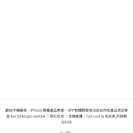
歡迎手機廠商、iPhone 周邊產品業者、APP軟體開發商洽談合作或產品測試事
宜 koc
kocpc.com.tw ｜
隱私政策
｜主機維護：
Fast Line 台灣速連
,
阿腸數
位科技