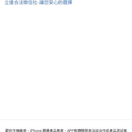
立達合法徵信社-讓您安心的選擇
歡迎手機廠商、iPhone 周邊產品業者、APP軟體開發商洽談合作或產品測試事