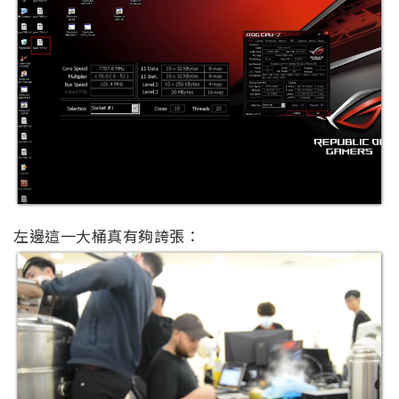
左邊這一大桶真有夠誇張：