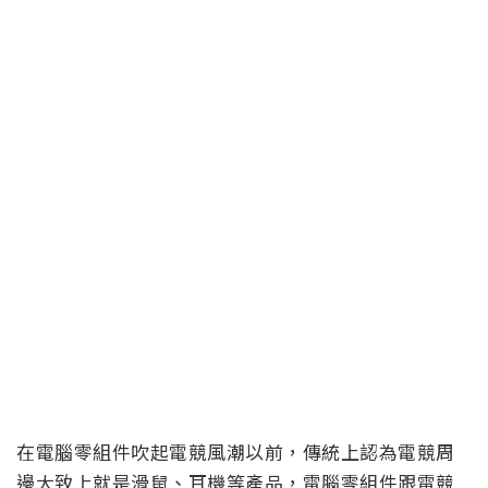
在電腦零組件吹起電競風潮以前，傳統上認為電競周
邊大致上就是滑鼠、耳機等產品，電腦零組件跟電競