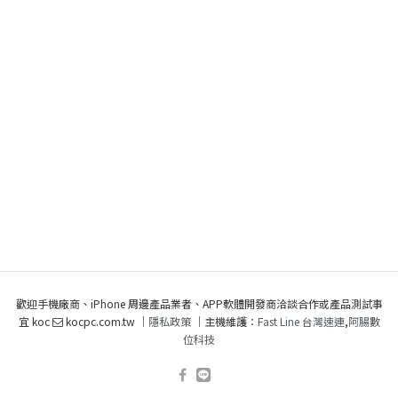
歡迎手機廠商、iPhone 周邊產品業者、APP軟體開發商洽談合作或產品測試事
宜 koc
kocpc.com.tw ｜
隱私政策
｜主機維護：
Fast Line 台灣速連
,
阿腸數
位科技