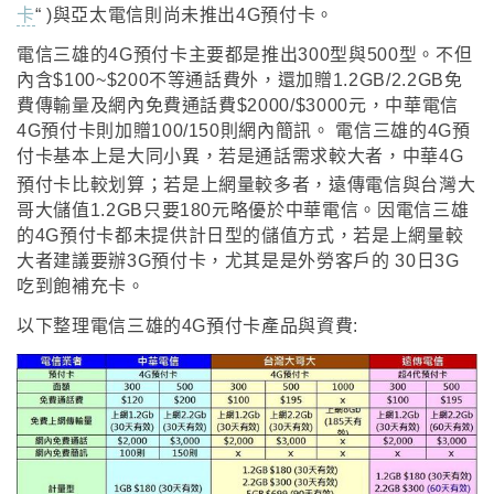
卡
“
)與亞太電信則尚未推出4G預付卡
。
電信三雄
的4G預付卡
主要都是推出300型與500型
。
不但
內含$100~$200不等通話費外
，還加贈1.2GB/2.2GB免
費傳輸量及網內免費通話費$2000/$3000元，
中華電信
4G預付卡則加贈100/150則網內簡訊
。 電信三雄的4G預
付卡
基本上是大同小異
，若是通話需求較大者，中華4G
預付卡比較划算
；
若是上網量較多者
，遠傳電信與台灣大
哥大儲值1.2GB只要180元略優於中華電信
。因電信三雄
的4G預付卡都未提供計日型的儲值方式
，
若是上網量較
大者建議要辦3G預付卡
，
尤其是是外勞客戶的 30日3G
吃到飽補充卡
。
以下整理電信三雄的4G預付卡產品與資費: