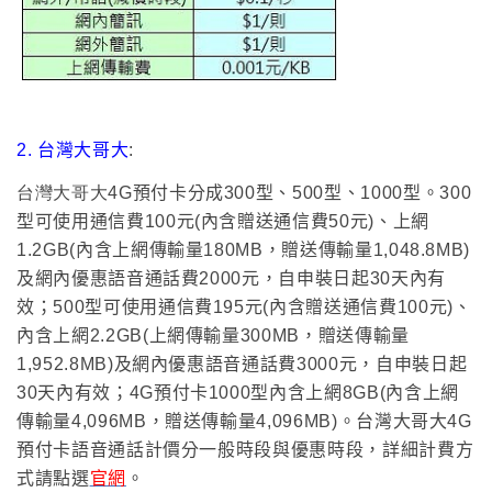
2. 台灣大哥大
:
台灣大哥大4G
預付卡分成300型
、
500型
、
1000型
。
300
型可使用
通信費100元(內含贈送通信費50元)
、
上網
1.2GB(內含上網傳輸量180MB，贈送傳輸量1,048.8MB)
及網內優惠語音通話費2000元
，自申裝日起30天內有
效
；
500型可使用
通信費195元(內含贈送通信費100元)
、
內含上網2.2GB(上網傳輸量300MB，贈送傳輸量
1,952.8MB)
及
網內優惠語音通話費3000元，自申裝日起
30天內有效；4G預付卡1000型內含上網8GB(內含上網
傳輸量4,096MB，贈送傳輸量4,096MB)。台灣大哥大4G
預付卡語音通話計價分一般時段與優惠時段
，
詳細計費方
式請點選
官網
。