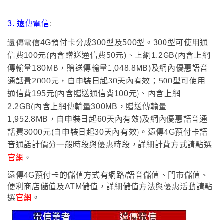
3. 遠傳電信
:
遠傳電信4G
預付卡分成300型及500型
。
300型可使用
通
信費100元(內含贈送通信費50元)
、
上網1.2GB(內含上網
傳輸量180MB，贈送傳輸量1,048.8MB)及網內優惠語音
通話費2000元
，自申裝日起30天內有效
；
500型可使用
通信費195元(內含贈送通信費100元)
、
內含上網
2.2GB(內含上網傳輸量300MB，贈送傳輸量
1,952.8MB
，
自申裝日起60天內有效
)
及
網內優惠語音通
話費3000元(自申裝日起30天內有效)。遠傳
4G預付卡語
音通話計價分一般時段與優惠時段
，
詳細計費方式請點選
官網
。
遠傳4G預付卡的儲值方式有網路/語音儲值
、門市儲值
、
便利商店儲值及ATM儲值
，
詳細儲值方法與優惠活動
請點
選
官網
。