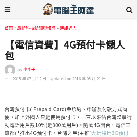
首頁
»
最新科技新聞與報導
»
通訊達人
【電信資費】4G預付卡懶人
包
by
小丰子
2015 年 07 月 12 日 - Updated on 2016 年 05 月 21 日
台灣預付卡( Prepaid Card)免綁約、申辦及付款方式簡
便
，
加上外國人只能使用預付卡，一直以來佔台灣整
體行
動電話用戶數10%(
近300萬用戶)
。隨著4G開台
，電信三
雄都已推出4G預付卡
，
台灣之星(主推”
大玩特玩3G預付