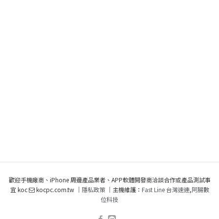
歡迎手機廠商、iPhone 周邊產品業者、APP軟體開發商洽談合作或產品測試事
宜 koc
kocpc.com.tw ｜
隱私政策
｜主機維護：
Fast Line 台灣速連
,
阿腸數
位科技