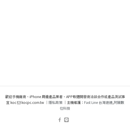
歡迎手機廠商、iPhone 周邊產品業者、APP軟體開發商洽談合作或產品測試事
宜 koc
kocpc.com.tw ｜
隱私政策
｜主機維護：
Fast Line 台灣速連
,
阿腸數
位科技