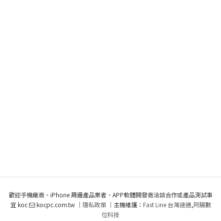
歡迎手機廠商、iPhone 周邊產品業者、APP軟體開發商洽談合作或產品測試事
宜 koc
kocpc.com.tw ｜
隱私政策
｜主機維護：
Fast Line 台灣速連
,
阿腸數
位科技