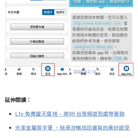
延伸閱讀：
Ltv 免費露天電視 – 將99 台灣頻道到處帶著跑
米家金屬簽字筆 ，絲滑流暢找回書寫的美好感受