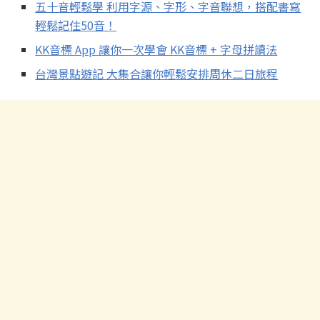
五十音輕鬆學 利用字源、字形、字音聯想，搭配書寫
輕鬆記住50音！
KK音標 App 讓你一次學會 KK音標 + 字母拼讀法
台灣景點遊記 大集合讓你輕鬆安排周休二日旅程