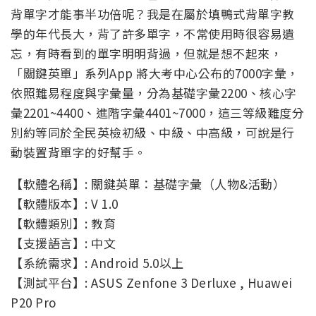
背單字才能事半功倍呢？我是在屬於填鴨式背單字教
學的年代長大，背了許多單字，不常使用時很容易遺
忘，有時看到的單字明明背過，但就是想不起來，
「關鍵英單」系列App 將大考中心公布的7000字彙，
依照難易程度與字彙量，分為基礎字彙2200、核心字
彙2201~4400、進階字彙4401~7000，這三等級難度分
別約等同於全民英檢初級、中級、中高級，可說是行
動裝置背單字的好幫手。
【軟體名稱】: 關鍵英單：基礎字彙（人物&活動）
【軟體版本】: V 1.0
【軟體類別】: 教育
【支援語言】: 中文
【系統需求】: Android 5.0以上
【測試平台】: ASUS Zenfone 3 Derluxe , Huawei
P20 Pro