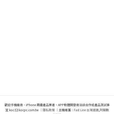
歡迎手機廠商、iPhone 周邊產品業者、APP軟體開發商洽談合作或產品測試事
宜 koc
kocpc.com.tw ｜
隱私政策
｜主機維護：
Fast Line 台灣速連
,
阿腸數