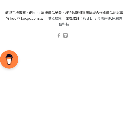
歡迎手機廠商、iPhone 周邊產品業者、APP軟體開發商洽談合作或產品測試事
宜 koc
kocpc.com.tw ｜
隱私政策
｜主機維護：
Fast Line 台灣速連
,
阿腸數
位科技