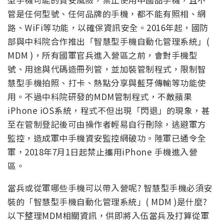
管是任何型號、任何品牌的手機，都不能有照相、網
路、WiFi等功能，以確保資訊安全。2016年起，國防
部與中科院合作推出「智慧型手機自動化管理系統」(
MDM )，所有國軍官兵進入營區之前，會對手機型
號、用途與代碼造冊列管，並加裝管制程式，限制智
慧型手機拍照、打卡、熱點分享與藍牙傳輸等功能使
用。不過中科院研發的MDM管制程式，不敵蘋果
iPhone iOS系統，程式不但出現「閃退」的現象，甚
至在管制登記後可由操作者輕易自行刪除，逃避軍方
監控，造成軍中手機資安監控網破功。陸軍已通令全
軍，2018年7月1日起禁止攜用iPhone 手機進入營
區。
當兵或從軍哪些手機可以帶入營呢? 智慧型手機必須安
裝的「智慧型手機自動化管理系統」( MDM )是什麼?
以下整理MDM相關資訊，供即將入伍當兵及打算從軍