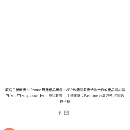
歡迎手機廠商、iPhone 周邊產品業者、APP軟體開發商洽談合作或產品測試事
宜 koc
kocpc.com.tw ｜
隱私政策
｜主機維護：
Fast Line 台灣速連
,
阿腸數
位科技