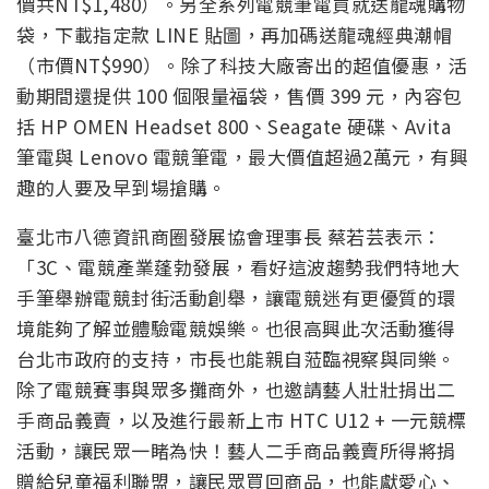
價共NT$1,480）。另全系列電競筆電買就送龍魂購物
袋，下載指定款 LINE 貼圖，再加碼送龍魂經典潮帽
（市價NT$990）。除了科技大廠寄出的超值優惠，活
動期間還提供 100 個限量福袋，售價 399 元，內容包
括 HP OMEN Headset 800、Seagate 硬碟、Avita
筆電與 Lenovo 電競筆電，最大價值超過2萬元，有興
趣的人要及早到場搶購。
臺北市八德資訊商圈發展協會理事長 蔡若芸表示：
「3C、電競產業蓬勃發展，看好這波趨勢我們特地大
手筆舉辦電競封街活動創舉，讓電競迷有更優質的環
境能夠了解並體驗電競娛樂。也很高興此次活動獲得
台北市政府的支持，市長也能親自蒞臨視察與同樂。
除了電競賽事與眾多攤商外，也邀請藝人壯壯捐出二
手商品義賣，以及進行最新上市 HTC U12 + 一元競標
活動，讓民眾一睹為快！藝人二手商品義賣所得將捐
贈給兒童福利聯盟，讓民眾買回商品，也能獻愛心、