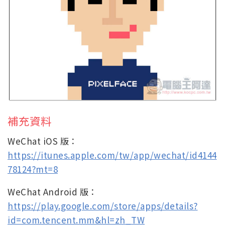
補充資料
WeChat iOS 版：
https://itunes.apple.com/tw/app/wechat/id4144
78124?mt=8
WeChat Android 版：
https://play.google.com/store/apps/details?
id=com.tencent.mm&hl=zh_TW