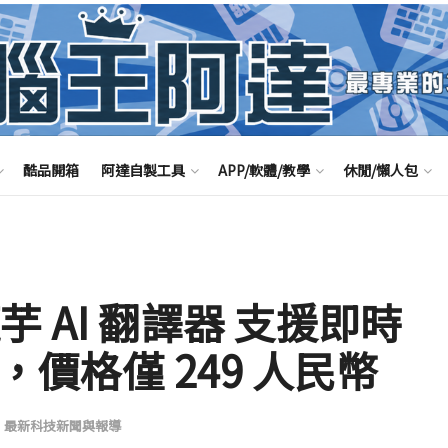
酷品開箱
阿達自製工具
APP/軟體/教學
休閒/懶人包
 AI 翻譯器 支援即時
，價格僅 249 人民幣
,
最新科技新聞與報導