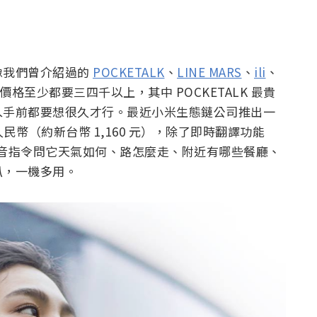
像我們曾介紹過的
POCKETALK
、
LINE MARS
、
ili
、
格至少都要三四千以上，其中 POCKETALK 最貴
入手前都要想很久才行。最近小米生態鏈公司推出一
9 人民幣（約新台幣 1,160 元），除了即時翻譯功能
用語音指令問它天氣如何、路怎麼走、附近有哪些餐廳、
叭，一機多用。