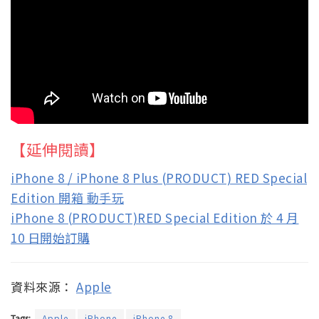
【延伸閱讀】
iPhone 8 / iPhone 8 Plus (PRODUCT) RED Special
Edition 開箱 動手玩
iPhone 8 (PRODUCT)RED Special Edition 於 4 月
10 日開始訂購
資料來源：
Apple
Tags:
Apple
iPhone
iPhone 8