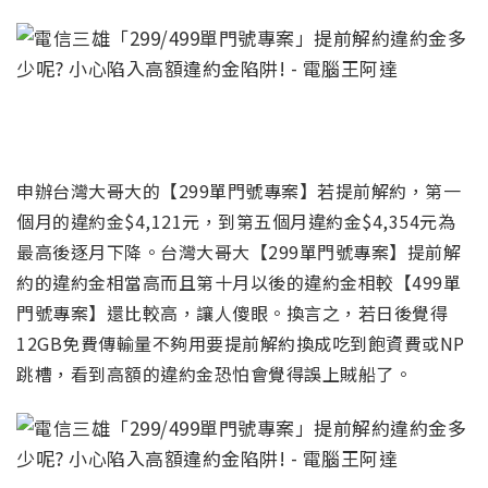
申辦台灣大哥大的【299單門號專案】若提前解約，第一
個月的違約金$4,121元
，到第五個月違約金$4,354元
為
最高後逐月下降
。
台灣大哥大【299單門號專案】提前解
約的違約金相當高
而且第十月以後的違約金相較【499單
門號專案】還比較高
，讓人傻眼。換言之
，
若日後覺得
12GB免費傳輸量不夠用要提前解約換成吃到飽資費或NP
跳槽
，看到高額的違約金
恐怕會覺得誤上賊船了。