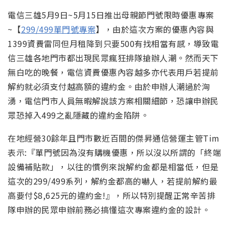
電信三雄5月9日~5月15日推出母親節門號限時優惠專案
~【
299/499單門號專案
】，由於這次方案的優惠內容與
1399資費雷同但月租降到只要500有找相當有感，導致電
信三雄各地門市都出現民眾瘋狂排隊搶辦人潮。然而天下
無白吃的晚餐，電信資費優惠內容越多亦代表用戶若提前
解約就必須支付越高額的違約金。由於申辦人潮過於洶
湧，電信門市人員無暇解說該方案相關細節，恐讓申辦民
眾恐掉入499之亂隱藏的違約金陷阱。
在地經營30餘年且門市數近百間的傑昇通信營運主管Tim
表示:『單門號因為沒有購機優惠，所以沒以所謂的「終端
設備補貼款」，以往的慣例來說解約金都是相當低，但是
這次的299/499系列，解約金都高的嚇人，若提前解約最
高要付$8,625元的違約金!』，所以特別提醒正常辛苦排
隊申辦的民眾申辦前務必搞懂這次專案違約金的設計。