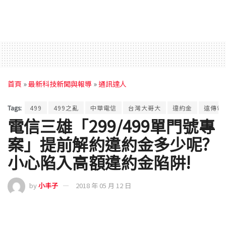
首頁
»
最新科技新聞與報導
»
通訊達人
Tags:
499
499之亂
中華電信
台灣大哥大
違約金
遠傳電
電信三雄「299/499單門號專
案」提前解約違約金多少呢?
小心陷入高額違約金陷阱!
by
小丰子
2018 年 05 月 12 日