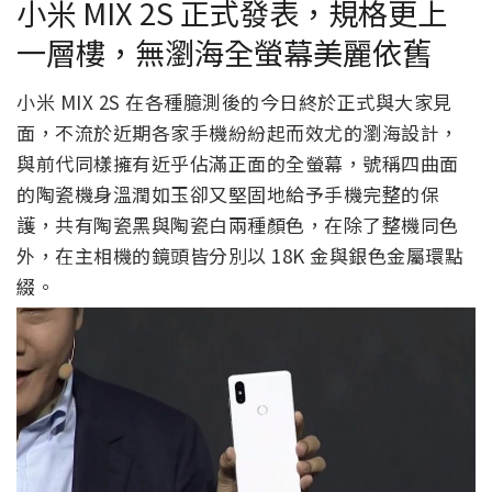
小米 MIX 2S 正式發表，規格更上
一層樓，無瀏海全螢幕美麗依舊
小米 MIX 2S 在各種臆測後的今日終於正式與大家見
面，不流於近期各家手機紛紛起而效尤的瀏海設計，
與前代同樣擁有近乎佔滿正面的全螢幕，號稱四曲面
的陶瓷機身溫潤如玉卻又堅固地給予手機完整的保
護，共有陶瓷黑與陶瓷白兩種顏色，在除了整機同色
外，在主相機的鏡頭皆分別以 18K 金與銀色金屬環點
綴。