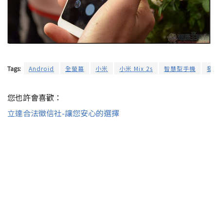
Tags:
Android
全螢幕
小米
小米 Mix 2s
智慧型手機
發
您也許會喜歡：
立達合法徵信社-讓您安心的選擇