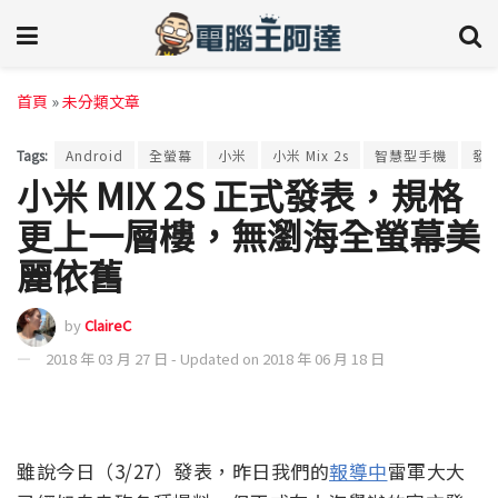
首頁
»
未分類文章
Tags:
Android
全螢幕
小米
小米 Mix 2s
智慧型手機
發
小米 MIX 2S 正式發表，規格
更上一層樓，無瀏海全螢幕美
麗依舊
by
ClaireC
2018 年 03 月 27 日 - Updated on 2018 年 06 月 18 日
雖說今日（3/27）發表，昨日我們的
報導中
雷軍大大