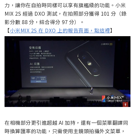
力，讓你在自拍時同樣可以享有旗艦級的功能。小米
MIX 2S 經過 DXO 測試，在拍照部分獲得 101 分（錄
影分數 88 分，綜合得分 97 分）。
【
小米MIX 2S 在 DXO 上的報告頁面，點這裡
】
在相機部分更引進超越 AI 加持，還有一個菜單翻譯同
時換算匯率的功能，只需使用主鏡頭拍攝外文菜單，