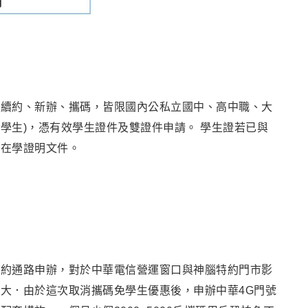
論續約、新辦、攜碼，皆限國內公私立國中、高中職、大
之學生)，憑有效學生證件及雙證件申請。 學生證若已與
或在學證明文件。
特約通路申辦，對於中華電信營運窗口與神腦特約門市影
大．由於這次取消攜碼免學生優惠後，申辦中華4G門號