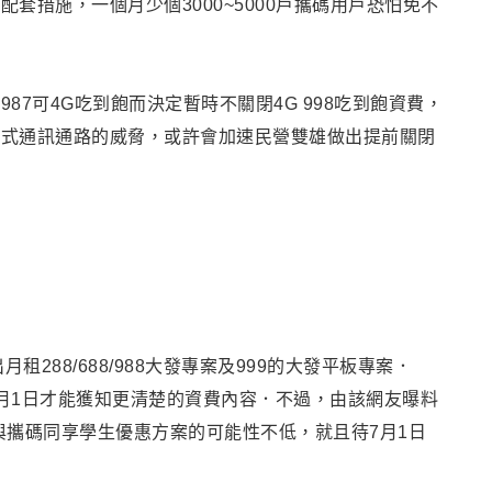
套措施，一個月少個3000~5000戶攜碼用戶恐怕免不
7可4G吃到飽而決定暫時不關閉4G 998吃到飽資費，
放式通訊通路的威脅，或許會加速民營雙雄做出提前關閉
288/688/988大發專案及999的大發平板專案．
月1日才能獲知更清楚的資費內容．不過，由該網友曝料
8與攜碼同享學生優惠方案的可能性不低，就且待7月1日