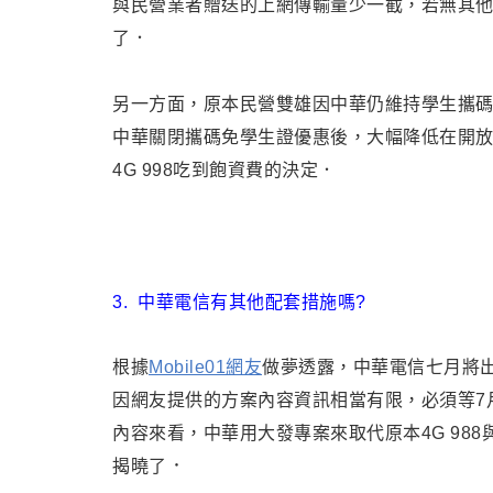
與民營業者贈送的上網傳輸量少一截，若無其他配
了．
另一方面，原本民營雙雄因中華仍維持學生攜碼98
中華關閉攜碼免學生證優惠後，大幅降低在開
4G 998吃到飽資費的決定．
3.
中華電信有其他配套措施嗎?
根據
Mobile01網友
做夢透露，中華電信七月將出月租
因網友提供的方案內容資訊相當有限，必須等7
內容來看，中華用大發專案來取代原本4G 98
．
揭曉了