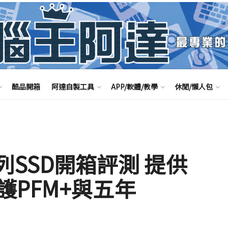
酷品開箱
阿達自製工具
APP/軟體/教學
休閒/懶人包
80系列SSD開箱評測 提供
PFM+與五年