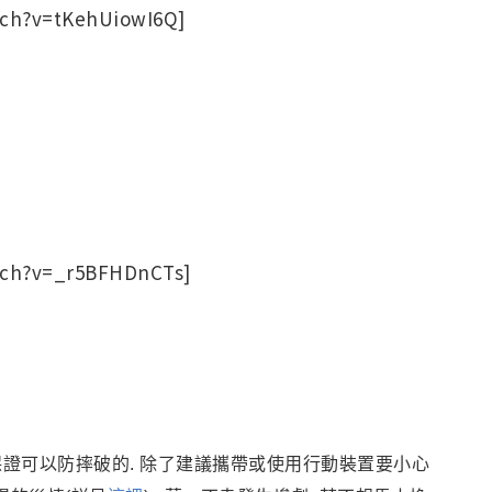
tch?v=tKehUiowI6Q]
tch?v=_r5BFHDnCTs]
保證可以防摔破的. 除了建議攜帶或使用行動裝置要小心