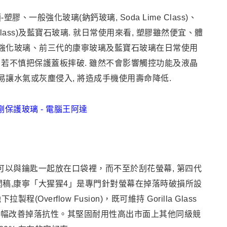
塑膠、一般強化玻璃(鈉鈣玻璃, Soda Lime Class)、
Class)及藍寶
石玻璃. 就日常使用來看, 塑膠雖然便宜、體
般強化玻璃
、
前三代的康寧玻璃及藍寶石玻璃在日常使用
 若不慎把保護蓋板摔破. 雖然不會影響觸控功能及液晶
容易讓水氣或灰塵侵入, 將造成手機使用壽命降低.
 可以與鑰匙一起放在口袋裡，而不至於刮花螢幕,
第四代
聞稿,康寧「大猩猩4」是專門針對螢幕在掉落時破損所設
verflow Fusion)，既可維持 Gorilla Glass
大幅改善掉落抗性。其堅固耐用性高出市面上其他同級競