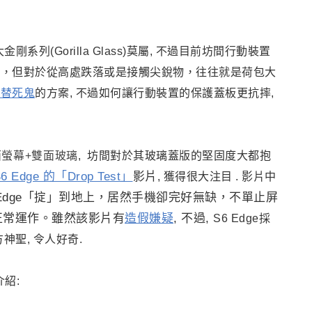
剛系列(Gorilla Glass)莫屬, 不過目前坊間行動裝置
損，但對於從高處跌落或是接觸尖銳物，往往就是荷包大
當替死鬼
的方案, 不過如何讓行動裝置的保護蓋板更抗摔,
螢幕+雙面玻璃
, 坊間對於其玻璃蓋版的堅固度大都抱
S6 Edge 的「Drop Test」
影片
, 獲得很大注目 . 影片中
6 Edge「掟」到地上，居然手機卻完好無缺，不單止屏
正常運作。雖然該影片有
造假嫌疑
, 不過,
S6 Edge
採
何方神聖, 令人好奇.
紹: