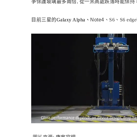
爭保護玻璃最多兩倍, 從一米高處跌落時能保持 
目前三星的
Galaxy Alpha、
Note4
、S6
、S6 edg