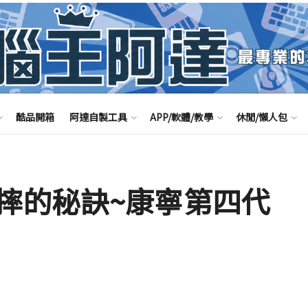
酷品開箱
阿達自製工具
APP/軟體/教學
休閒/懶人包
摔的秘訣~康寧第四代