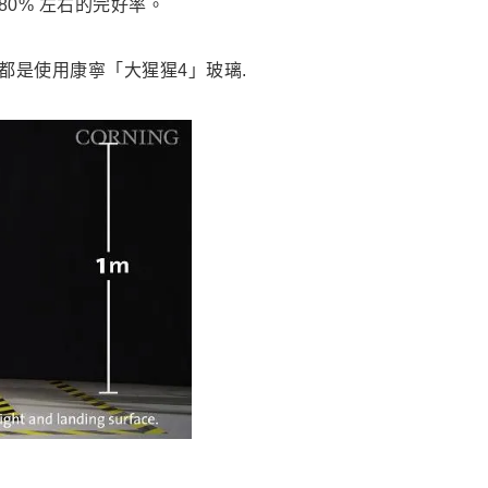
80% 左右的完好率。
e都是
使用
康寧
「大猩猩4」
玻璃.