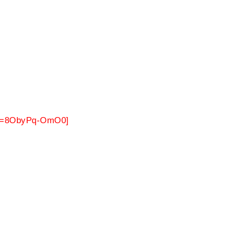
?v=8ObyPq-OmO0]