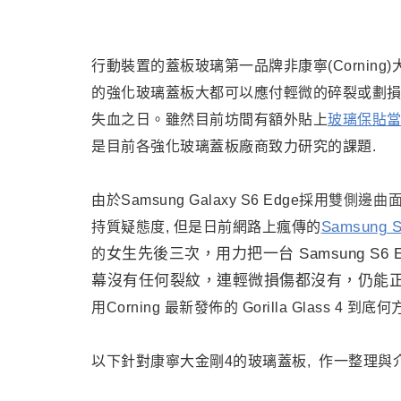
行動裝置的蓋板玻璃第一品牌非康寧(Corning)大金
的強化玻璃蓋板大都可以應付輕微的碎裂或劃
失血之日。雖然目前坊間有額外貼上
玻璃保貼
是目前各強化玻璃蓋板廠商致力研究的課題.
由於Samsung Galaxy S6 Edge採用
雙側邊曲面
Samsung 
持質疑態度, 但是日前網路上瘋傳的
女生先後三次，用力把一台 Samsung S
的
幕沒有任何裂紋，連輕微損傷都沒有，仍能
用
Corning
最新發佈的 Gorilla Glass 4 到底
以下針對康寧大金剛4的玻璃蓋板, 作一整理與介