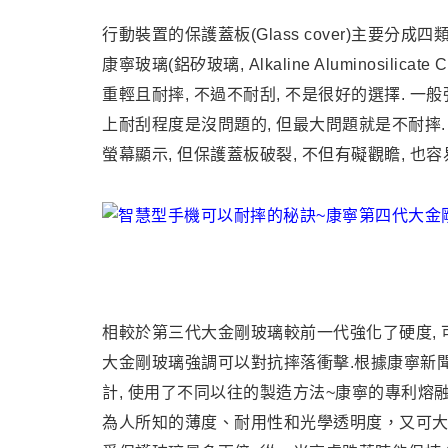
行動裝置的保護蓋板(Glass cover)主要分成四類-
康寧玻璃(鋁矽玻璃, Alkaline Aluminosilicate 
重輕且耐摔, 不過不耐刮, 不是很好的選擇. 一
上耐刮程度是沒問題的, 但最大問題就是不耐摔.
螢幕顯示, 但保護蓋板破裂, 不但有礙觀瞻, 也
相較於第三代大金剛玻璃較前一代強化了硬度,
大金剛玻璃
強調可以對抗摔落衝擊.
根據康寧新
計, 使用了不同以往的製造方法~康寧的專利熔融下拉製程(O
為人所知的薄度、耐用性和光學透明度，又可