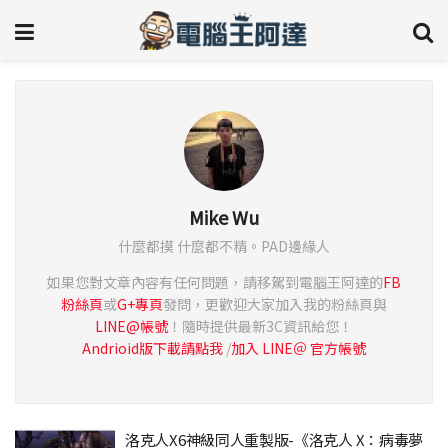
Mike Wu
什麼都摸 什麼都不精。PAD邊緣人
如果您對文章內容有任何問題，請移駕到電腦王阿達的
FB
粉絲頁
或
G+專頁
發問，更歡迎大家加入我的粉絲頁與
LINE@帳號
！隨時提供最新3C資訊給您！
Andrioid版下載請點我
/
加入 LINE＠ 官方帳號
洛克人X6神級同人重製版-《洛克人 X：病毒夢