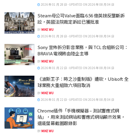
2026 年 01 月 28 日 - UPDATED ON 2026 年 08 月 04 日
Steam母公司Valve面臨 6.56 億英鎊反壟斷訴
訟，英國法院裁定訴訟已獲批准
BY
MIKE WU
2026 年 01 月 28 日 - UPDATED ON 2026 年 08 月 04 日
Sony 宣佈拆分影音業務，與 TCL 合組新公司：
BRAVIA 電視將由陸企主導
BY
MIKE WU
2026 年 01 月 22 日 - UPDATED ON 2026 年 08 月 04 日
《波斯王子：時之沙重制版》遭砍，Ubisoft 全
球業務大重組致六項目取消
BY
MIKE WU
2026 年 01 月 22 日 - UPDATED ON 2026 年 08 月 04 日
Chrome插件「手機模擬器 – 測試響應式網
站」，用來測試網站和響應式網站顯示效果，
還能螢幕截圖跟錄影
BY
MIKE WU