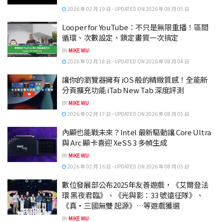
2026 年 02 月 19 日 - UPDATED ON 2026 年 08 月 05 日
Looper for YouTube：不只是無限重播！區間
循環、次數設定、鎖定畫質一次搞定
BY
MIKE WU
2026 年 02 月 18 日 - UPDATED ON 2026 年 08 月 04 日
讓你的瀏覽器擁有 iOS 般的精緻質感！全能新
分頁擴充功能 iTab New Tab 深度評測
BY
MIKE WU
2026 年 02 月 17 日 - UPDATED ON 2026 年 08 月 05 日
內顯也能戰未來？Intel 最新驅動讓 Core Ultra
與 Arc 顯卡喜迎 XeSS 3 多幀生成
BY
MIKE WU
2026 年 02 月 16 日 - UPDATED ON 2026 年 08 月 05 日
數位發展部公布2025年友善遊戲，《艾爾登法
環 黑夜君臨》、《光與影：33 號遠征隊》、
《真‧三國無雙 起源》…等遊戲獲選
BY
MIKE WU