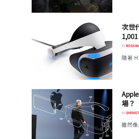
次世代
1,00
BY
ROSS W
隨著 HT
App
場？
BY
SHENGT
雖然像是