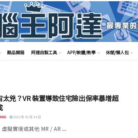
酷品開箱
阿達自製工具
APP/軟體/教學
休閒/懶人包
宙太兇？VR 裝置導致住宅險出保率暴增超
成
ANG
2022 年 02 月 14 日
 虛擬實境或其他 MR / AR ...