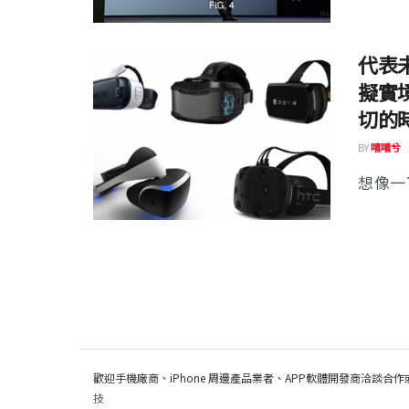
代表未
擬實
切的
BY
嘻嘻兮
想像一
歡迎手機廠商、iPhone 周邊產品業者、APP軟體開發商洽談合作
技