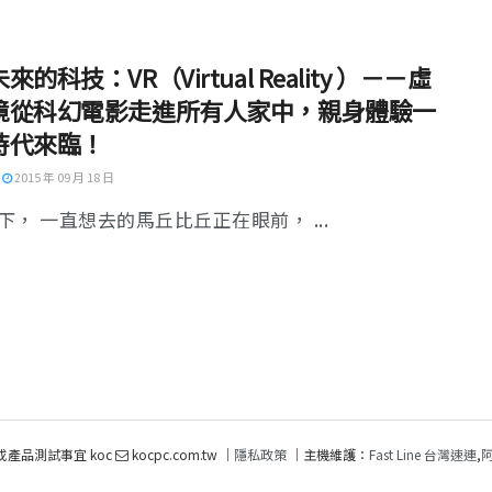
來的科技：VR（Virtual Reality ）－－虛
境從科幻電影走進所有人家中，親身體驗一
時代來臨！
2015 年 09 月 18 日
下， 一直想去的馬丘比丘正在眼前， ...
或產品測試事宜 koc
kocpc.com.tw ｜
隱私政策
｜主機維護：
Fast Line 台灣速連
,