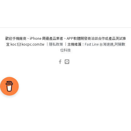
歡迎手機廠商、iPhone 周邊產品業者、APP軟體開發商洽談合作或產品測試事
宜 koc
kocpc.com.tw ｜
隱私政策
｜主機維護：
Fast Line 台灣速連
,
阿腸數
位科技