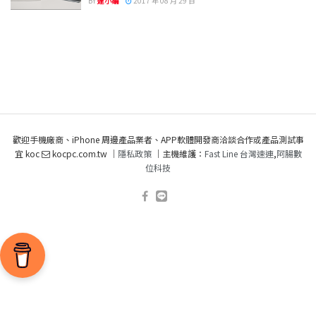
BY
達小編
2017 年 08 月 29 日
歡迎手機廠商、iPhone 周邊產品業者、APP軟體開發商洽談合作或產品測試事
宜 koc
kocpc.com.tw ｜
隱私政策
｜主機維護：
Fast Line 台灣速連
,
阿腸數
位科技