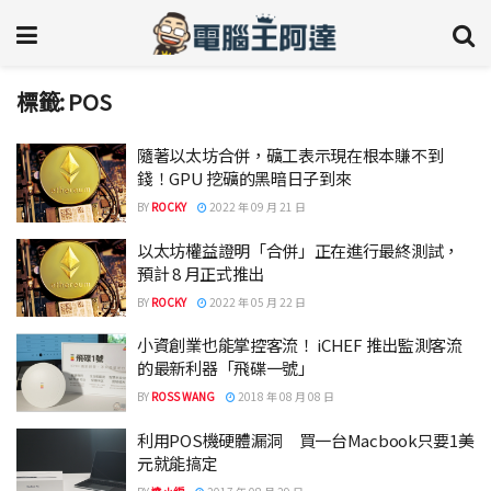
標籤:
POS
隨著以太坊合併，礦工表示現在根本賺不到
錢！GPU 挖礦的黑暗日子到來
BY
ROCKY
2022 年 09 月 21 日
以太坊權益證明「合併」正在進行最終測試，
預計 8 月正式推出
BY
ROCKY
2022 年 05 月 22 日
小資創業也能掌控客流！ iCHEF 推出監測客流
的最新利器「飛碟一號」
BY
ROSS WANG
2018 年 08 月 08 日
利用POS機硬體漏洞 買一台Macbook只要1美
元就能搞定