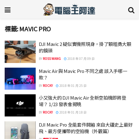
標籤:
MAVIC PRO
DJI Mavic 2 疑似實機照現身，掛了顆粗勇大顆
的鏡頭
BY
ROSS WANG
2018 年 07 月 09 日
Mavic Air 與 Mavic Pro 不同之處 該入手哪一
款？
BY
ROCKY
2018 年 01 月 25 日
小又強大的 DJI Mavic Air 全新空拍機即將登
場？ 1/23 發表會揭曉
BY
ROCKY
2018 年 01 月 18 日
DJI Mavic Pro 全能套件開箱 來自大疆史上最好
飛、最方便攜帶的空拍機（外觀篇）