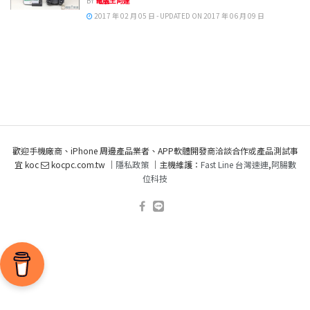
BY
電腦王阿達
2017 年 02 月 05 日 - UPDATED ON 2017 年 06 月 09 日
歡迎手機廠商、iPhone 周邊產品業者、APP軟體開發商洽談合作或產品測試事
宜 koc
kocpc.com.tw ｜
隱私政策
｜主機維護：
Fast Line 台灣速連
,
阿腸數
位科技