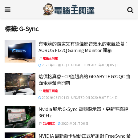
標籤:
G-Sync
有電競的霸道又有絕佳影音效果的電競螢幕：
AORUS FI32Q Gaming Monitor 開箱
BY
電腦王阿達
2021 年 05 月 15 日 - UPDATED ON 2021 年 07 月 05 日
這價格真香~ CP值超高的 GIGABYTE G32QC 曲
面電競螢幕開箱
BY
電腦王阿達
2020 年 06 月 04 日 - UPDATED ON 2020 年 07 月 14 日
Nvidia 展示 G-Sync 電競顯示器，更新率高達
360Hz
BY
CLAIREC
2020 年 01 月 06 日
NVIDIA 最新顯卡驅動正式解鎖對 FreeSync 螢