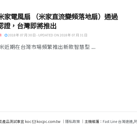
 米家電風扇 （米家直流變頻落地扇）通過
 認證，台灣即將推出
I
2018 年 07 月 30 日 - UPDATED ON 2018 年 07 月 31 日
米近期在台灣市場頻繁推出新款智慧型 ...
或產品測試事宜 koc
kocpc.com.tw ｜
隱私政策
｜主機維護：
Fast Line 台灣速連
,