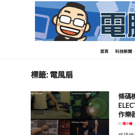
首頁
科技新聞
標籤:
電風扇
條碼
ELE
作樂
BY
達小編
條碼機