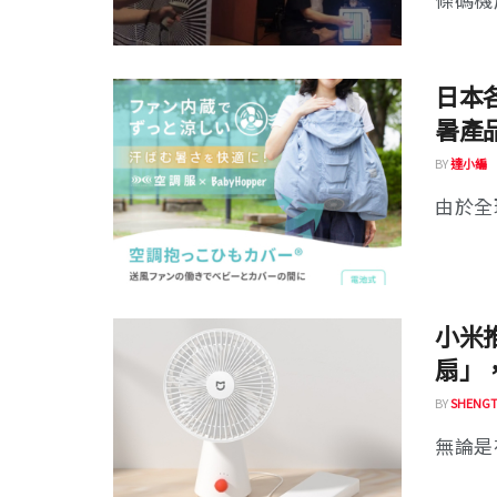
日本
暑產
BY
達小編
由於全
小米
扇」，
BY
SHENGT
無論是