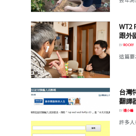
WT2
跟外
BY
ROCKY
這篇要為
台灣
翻譯
BY
達小編
許多人