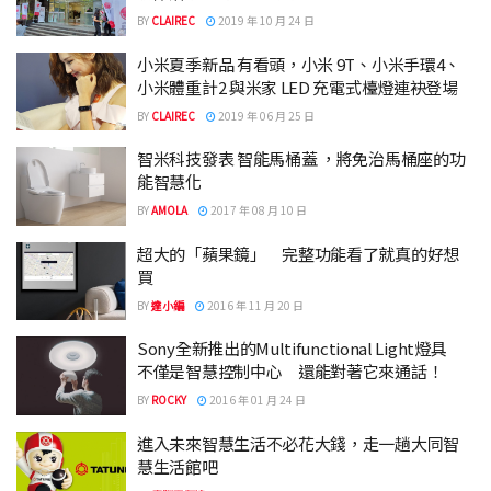
BY
CLAIREC
2019 年 10 月 24 日
小米夏季新品 有看頭，小米 9T、小米手環4、
小米體重計2 與米家 LED 充電式檯燈連袂登場
BY
CLAIREC
2019 年 06 月 25 日
智米科技發表 智能馬桶蓋 ，將免治馬桶座的功
能智慧化
BY
AMOLA
2017 年 08 月 10 日
超大的「蘋果鏡」 完整功能看了就真的好想
買
BY
達小編
2016 年 11 月 20 日
Sony全新推出的Multifunctional Light燈具
不僅是智慧控制中心 還能對著它來通話！
BY
ROCKY
2016 年 01 月 24 日
進入未來智慧生活不必花大錢，走一趟大同智
慧生活館吧