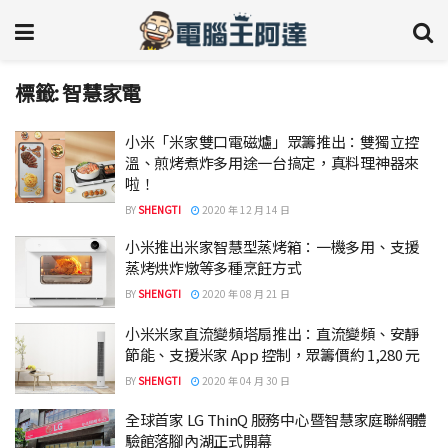
標籤:
智慧家電
小米「米家雙口電磁爐」眾籌推出：雙獨立控
溫、煎烤煮炸多用途一台搞定，真料理神器來
啦！
BY
SHENGTI
2020 年 12 月 14 日
小米推出米家智慧型蒸烤箱：一機多用、支援
蒸烤烘炸燉等多種烹飪方式
BY
SHENGTI
2020 年 08 月 21 日
小米米家直流變頻塔扇推出：直流變頻、安靜
節能、支援米家 App 控制，眾籌價約 1,280 元
BY
SHENGTI
2020 年 04 月 30 日
全球首家 LG ThinQ 服務中心暨智慧家庭聯網體
驗館落腳內湖正式開幕